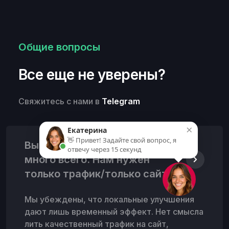
Общие вопросы
Все еще не уверены?
Свяжитесь с нами в
Telegram
×
Екатерина
👋 Привет! Задайте свой вопрос, я
Вы предлагаете слишком
отвечу через 15 секунд
много всего. Нам нужен
только трафик/только сайт.
Мы убеждены, что локальные улучшения
дают лишь временный эффект. Нет смысла
лить качественный трафик на сайт,